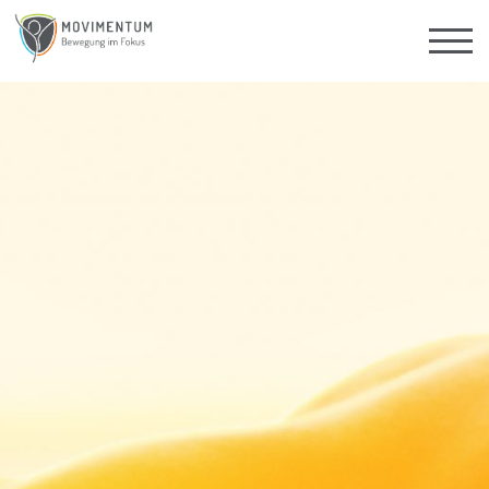
Kurse
Standorte
Krankenkassenzuschuss
Betriebliches Gesundheitsmanagement
Über uns
Kontakt